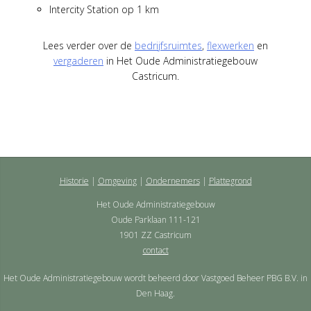
Intercity Station op 1 km
Lees verder over de
bedrijfsruimtes
,
flexwerken
en
vergaderen
in Het Oude Administratiegebouw
Castricum.
Historie
Omgeving
Ondernemers
Plattegrond
Het Oude Administratiegebouw
Oude Parklaan 111-121
1901 ZZ Castricum
contact
Het Oude Administratiegebouw wordt beheerd door Vastgoed Beheer PBG B.V. in
Den Haag.